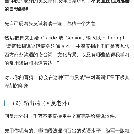
专门为他们提供：
中国供应链代寻品、本地技术上机性能测
试、二手硬件成色质检
的一体化服务。你赚取的是极其丰厚
的国内外信息差、高额的硬件差价以及按次计费的专业服务
费。
海外极客社区的俚语、行业黑话和缩写极多。在论坛日常发
帖回帖互动、以及跟他们通过邮件拉扯合同与测试标准的细
节过程中，你会学到
最纯正、最接地气的极客社群英语
（Geek Community English）
。
四：如何利用 AI 建立“英文进化闭环”？