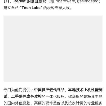
运用AI工具将他们的英文视频进行本土化（汉化、剪辑、甚
至加上接地气的中文网络梗）。
你甚至不需要承诺帮他们做大，单单是提供“合规入驻与前 
10 期内容汉化”的基础搭建服务，就可以向他们按月收取固
定的
服务费（Retainer）
。通过这个轻资产的服务，每个
客户每个月能为你贡献几百到上千美金的稳定现金流。
在这个项目里，你需要直接面对海外的工作室主理人或创始
团队。他们会用最日常、最纯正的口语和邮件跟你沟通创
意、版权、分发矩阵和交付细节。这是你学习高阶项目管理
英语（Project Management English）的绝佳沙盒。
三：海外硬核极客的“硬件与数字资产”代采购/
测试员