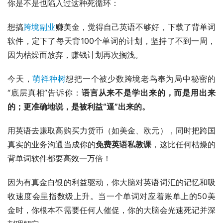
你是不是也陷入过这种死循环：
想搞
跨境副业
赚美金，觉得自己英语不够好，下载了背单词
软件，定下了每天背100个单词的计划，坚持了不到一周，
因为枯燥而放弃，赚钱计划再次搁浅。
今天，
萌祥种树
想把一个被少数跨境老鸟奉为局中秘密的
“底层真相”告诉你：
语言从来不是学出来的，而是用出来
的；更准确地说，是被利益“逼”出来的。
用英语去赚取高购买力货币（如美金、欧元），同时把跨国
真实的业务沟通当成你的
免费英语私教课
，这比任何枯燥的
背单词软件都要高效一万倍！
因为有真金白银的利益驱动，你大脑对英语词汇的记忆和吸
收速度会呈指数级上升。当一个单词对应着账单上的50美
金时，你根本不需要任何人催促，你的大脑会光速死记并深