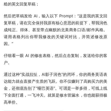
千万不要等英语“完美”了才去想着赚钱。在实际操盘中，你
应该把大模型当成你最坚固的“语言护城河”。在这里，萌祥
种树分享一套屡试不爽的 
“AI 影子教练（Shadow 
Coach）”
 工作流，帮你彻底屏蔽沟通障碍：
（1）输入端（读懂老外）：
当你收到老外的英文邮件或详细需求时，
不要直接点浏览器
的自动翻译。
先自己硬着头皮试着读一遍，盲猜一个大意；
然后把原文丢给 Claude 或 Gemini，输入以下 Prompt：
“请帮我翻译这段商务沟通文本，并深度指出里面是否包含
西方商务沟通的潜台词、文化背景、以及有哪些值得我学习
的常用短语和地道表达。”