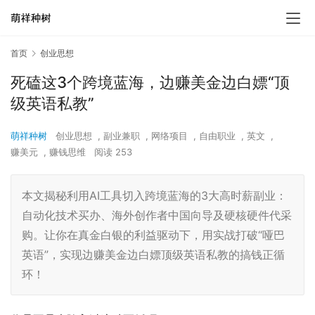
首页
创业思想
死磕这3个跨境蓝海，边赚美金边白嫖“顶
级英语私教”
萌祥种树
创业思想
,
副业兼职
,
网络项目
,
自由职业
,
英文
,
赚美元
,
赚钱思维
阅读 253
本文揭秘利用AI工具切入跨境蓝海的3大高时薪副业：
自动化技术买办、海外创作者中国向导及硬核硬件代采
购。让你在真金白银的利益驱动下，用实战打破“哑巴
英语”，实现边赚美金边白嫖顶级英语私教的搞钱正循
环！