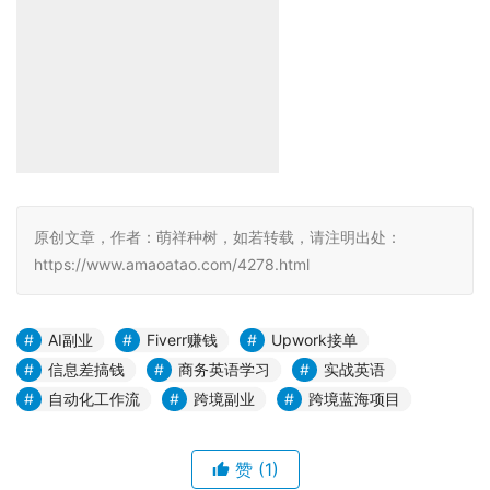
对比你的盲猜，你会在这种“正向反馈”中对新词汇留下极其
深刻的印象。
（2）输出端（回复老外）：
回复老外时，千万不要直接用中文写完丢给翻译软件。
先用你现有的、哪怕语法漏洞百出的英语水平，勉写一版粗
糙的英文回复草稿；
然后把草稿发给 AI，输入以下 Prompt：“这是我的英文回
复草稿，请在完全保持我原有核心意思的前提下，帮我润色
成纯正、得体、甚至带点幽默的北美商务口语/邮件风格。
请用表格列出你帮我修改的关键词对比，并简述修改原
因。”
仔细看一眼 AI 的修改表格，然后点击复制，发送给你的客