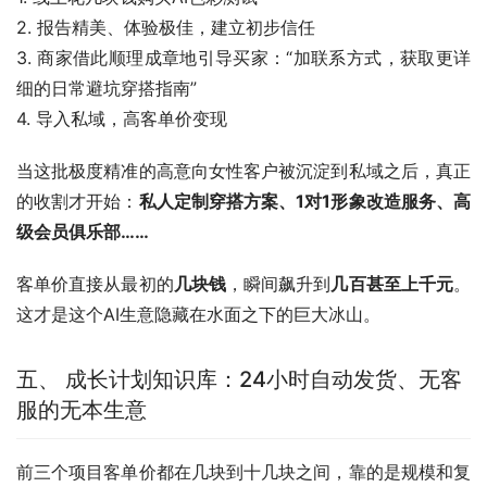
2. 报告精美、体验极佳，建立初步信任
3. 商家借此顺理成章地引导买家：“加联系方式，获取更详
细的日常避坑穿搭指南”
4. 导入私域，高客单价变现 
当这批极度精准的高意向女性客户被沉淀到私域之后，真正
的收割才开始：
私人定制穿搭方案、1对1形象改造服务、高
级会员俱乐部……
客单价直接从最初的
几块钱
，瞬间飙升到
几百甚至上千元
。
这才是这个AI生意隐藏在水面之下的巨大冰山。
五、 成长计划知识库：24小时自动发货、无客
服的无本生意
前三个项目客单价都在几块到十几块之间，靠的是规模和复