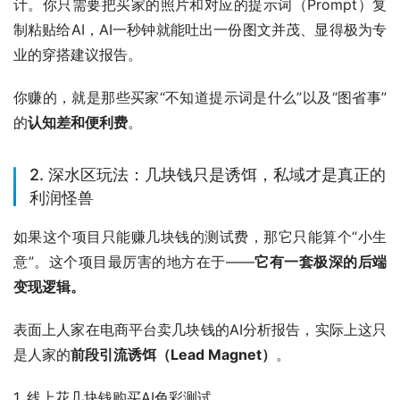
计。你只需要把买家的照片和对应的提示词（Prompt）复
制粘贴给AI，AI一秒钟就能吐出一份图文并茂、显得极为专
业的穿搭建议报告。
你赚的，就是那些买家“不知道提示词是什么”以及“图省事”
的
认知差和便利费
。
2. 深水区玩法：几块钱只是诱饵，私域才是真正的
利润怪兽
如果这个项目只能赚几块钱的测试费，那它只能算个“小生
意”。这个项目最厉害的地方在于——
它有一套极深的后端
变现逻辑。
表面上人家在电商平台卖几块钱的AI分析报告，实际上这只
是人家的
前段引流诱饵（Lead Magnet）
。
1. 线上花几块钱购买AI色彩测试 