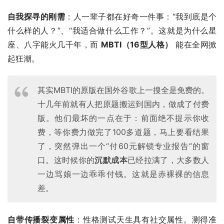
自我探寻的刚需
：人一辈子都在好奇一件事：“我到底是个
什么样的人？”、“我适合做什么工作？”。这就是为什么星
座、八字能火几千年，而 
MBTI（16型人格）
 能在全网掀
起狂潮。
其实MBTI的原版在国外谷歌上一搜全是免费的。
十几年前就有人把原题搬运到国内，做成了付费
版。他们最坏的一点在于：前面绝不提示你收
费，等你费力做完了100多道题，马上要看结果
了，突然弹出一个“付60元解锁专业报告”的窗
口。这时候你的
沉默成本
已经拉满了，大多数人
一边骂娘一边乖乖付钱。这就是赤裸裸的信息
差。
自带传播裂变属性
：性格测试天生具有社交属性。测得准