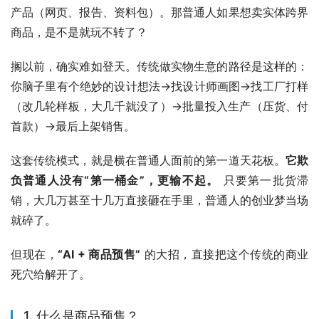
产品（网页、报告、资料包）。那普通人如果想卖实体跨界
商品，是不是就玩不转了？
搁以前，确实难如登天。传统做实物生意的路径是这样的：
你脑子里有个绝妙的设计想法->找设计师画图->找工厂打样
（改几轮样板，大几千就没了）->批量投入生产（压货、付
首款）->最后上架销售。
这套传统模式，就是横在普通人面前的第一道天花板。
它欺
负普通人没有“第一桶金”，更输不起。
 只要第一批货滞
销，大几万甚至十几万直接砸在手里，普通人的创业梦当场
就碎了。
但现在，
“AI + 商品预售”
 的大招，直接把这个传统的商业
死穴给解开了。
1. 什么是商品预售？