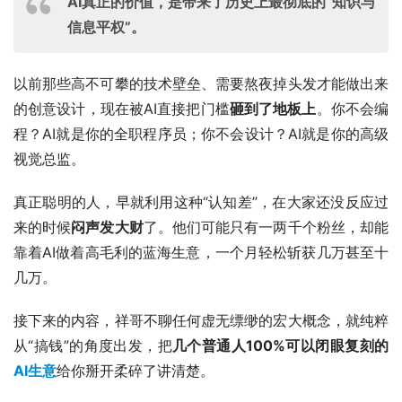
AI真正的价值，是带来了历史上最彻底的“知识与
信息平权”。
以前那些高不可攀的技术壁垒、需要熬夜掉头发才能做出来
的创意设计，现在被AI直接把门槛
砸到了地板上
。你不会编
程？AI就是你的全职程序员；你不会设计？AI就是你的高级
视觉总监。
真正聪明的人，早就利用这种“认知差”，在大家还没反应过
来的时候
闷声发大财
了。他们可能只有一两千个粉丝，却能
靠着AI做着高毛利的蓝海生意，一个月轻松斩获几万甚至十
几万。
接下来的内容，祥哥不聊任何虚无缥缈的宏大概念，就纯粹
从“搞钱”的角度出发，把
几个普通人100%可以闭眼复刻的
AI生意
给你掰开柔碎了讲清楚。