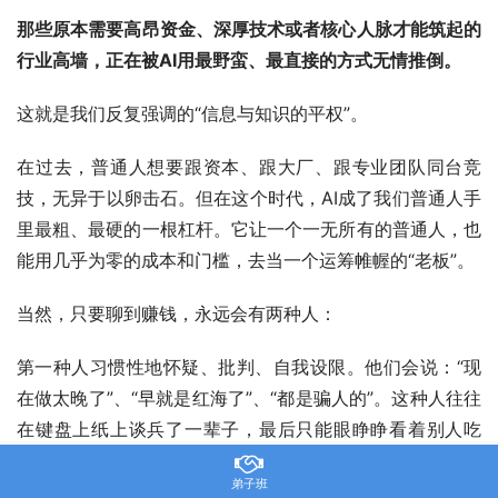
那些原本需要高昂资金、深厚技术或者核心人脉才能筑起的
行业高墙，正在被AI用最野蛮、最直接的方式无情推倒。
这就是我们反复强调的“信息与知识的平权”。
在过去，普通人想要跟资本、跟大厂、跟专业团队同台竞
技，无异于以卵击石。但在这个时代，AI成了我们普通人手
里最粗、最硬的一根杠杆。它让一个一无所有的普通人，也
能用几乎为零的成本和门槛，去当一个运筹帷幄的“老板”。
当然，只要聊到赚钱，永远会有两种人：
第一种人习惯性地怀疑、批判、自我设限。他们会说：“现
在做太晚了”、“早就是红海了”、“都是骗人的”。这种人往往
在键盘上纸上谈兵了一辈子，最后只能眼睁睁看着别人吃
肉，每一个风口都抓不住。
弟子班