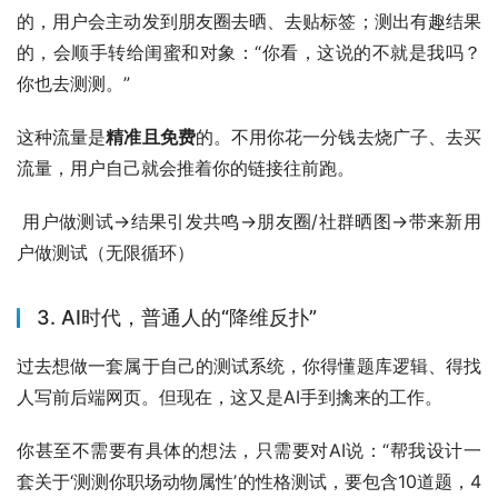
的，用户会主动发到朋友圈去晒、去贴标签；测出有趣结果
的，会顺手转给闺蜜和对象：“你看，这说的不就是我吗？
你也去测测。”
这种流量是
精准且免费
的。不用你花一分钱去烧广子、去买
流量，用户自己就会推着你的链接往前跑。
 用户做测试->结果引发共鸣->朋友圈/社群晒图->带来新用
户做测试（无限循环）
3. AI时代，普通人的“降维反扑”
过去想做一套属于自己的测试系统，你得懂题库逻辑、得找
人写前后端网页。但现在，这又是AI手到擒来的工作。
你甚至不需要有具体的想法，只需要对AI说：“帮我设计一
套关于‘测测你职场动物属性’的性格测试，要包含10道题，4