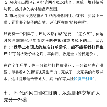
 2. AI疯狂出图->让AI把这两个概念结合，生成一堆科技感
与复古感并存的实体键盘产品图。
 3. 市场测试->把这批AI生成的概念图往小红书、抖音上一
晒，看看哪个帖子的点赞、评论区在催“链接在哪”。
只要有一个图爆了，评论区都在喊“想要”、“怎么买”，你这
时候再施施然地拿着这张图去1688或者线下的工厂谈合
作：
“我手上有现成的精准订单需求，能不能帮我打样生
产？”
了解大致价格之后，再向用户收定金（阶梯定价）。
在这个闭环里，你一分钱的打样费没花，一分钱的库存没
压，却靠着AI的超强视觉生产力，完成了一次完美的市场试
水。这才是最适合普通人、真正的“零风险
轻资产创业
”。
七、 时代的风口砸在眼前，乐观拥抱变革的人
先分一杯羹