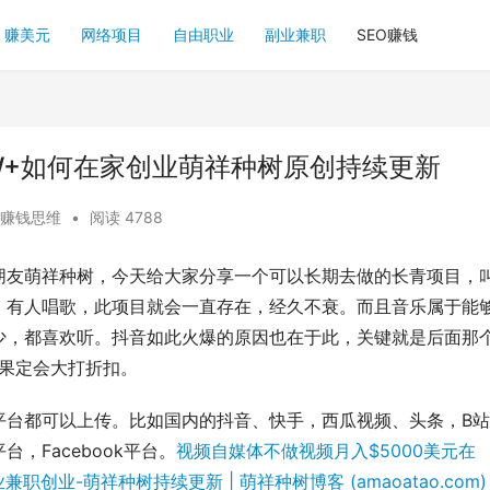
赚美元
网络项目
自由职业
副业兼职
SEO赚钱
W+如何在家创业萌祥种树原创持续更新
赚钱思维
•
阅读 4788
老朋友萌祥种树，今天给大家分享一个可以长期去做的长青项目，
，有人唱歌，此项目就会一直存在，经久不衰。而且音乐属于能
少，都喜欢听。抖音如此火爆的原因也在于此，关键就是后面那
效果定会大打折扣。
平台都可以上传。比如国内的抖音、快手，西瓜视频、头条，B
台，Facebook平台。
视频自媒体不做视频月入$5000美元在
创业-萌祥种树持续更新 | 萌祥种树博客 (amaoatao.com)