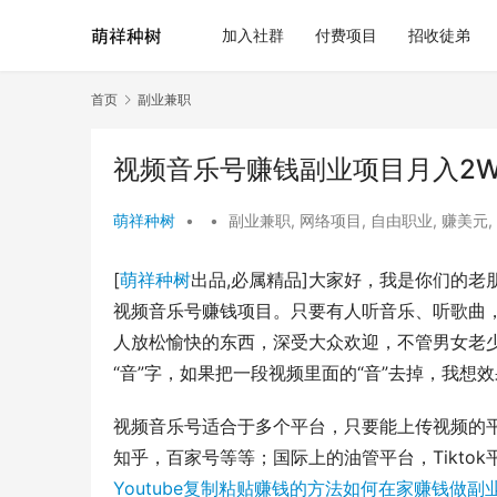
加入社群
付费项目
招收徒弟
首页
副业兼职
视频音乐号赚钱副业项目月入2
萌祥种树
•
•
副业兼职
,
网络项目
,
自由职业
,
赚美元
,
[
萌祥种树
出品,必属精品]大家好，我是你们的
视频音乐号赚钱项目。只要有人听音乐、听歌曲
人放松愉快的东西，深受大众欢迎，不管男女老
“音”字，如果把一段视频里面的“音”去掉，我想
视频音乐号适合于多个平台，只要能上传视频的
知乎，百家号等等；国际上的油管平台，Tiktok平
Youtube复制粘贴赚钱的方法如何在家赚钱做副业兼职