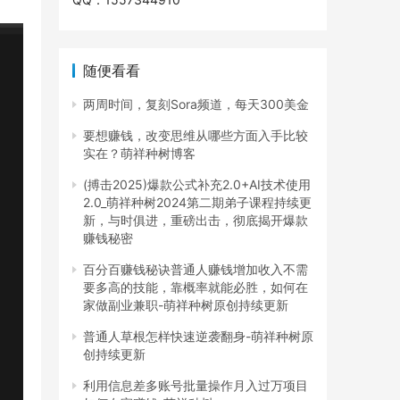
随便看看
两周时间，复刻Sora频道，每天300美金
要想赚钱，改变思维从哪些方面入手比较
实在？萌祥种树博客
(搏击2025)爆款公式补充2.0+AI技术使用
2.0_萌祥种树2024第二期弟子课程持续更
新，与时俱进，重磅出击，彻底揭开爆款
赚钱秘密
百分百赚钱秘诀普通人赚钱增加收入不需
要多高的技能，靠概率就能必胜，如何在
家做副业兼职-萌祥种树原创持续更新
普通人草根怎样快速逆袭翻身-萌祥种树原
创持续更新
利用信息差多账号批量操作月入过万项目