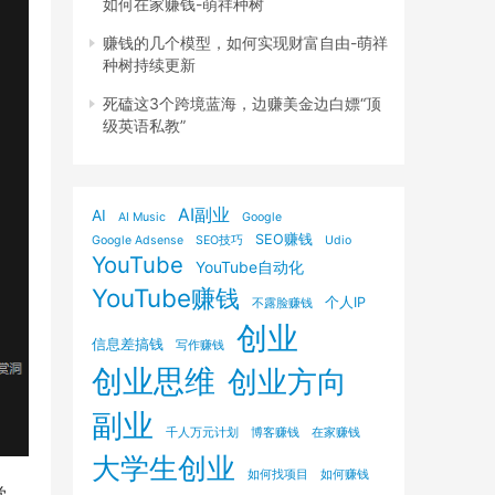
如何在家赚钱-萌祥种树
赚钱的几个模型，如何实现财富自由-萌祥
种树持续更新
死磕这3个跨境蓝海，边赚美金边白嫖“顶
级英语私教”
AI副业
AI
AI Music
Google
SEO赚钱
Google Adsense
SEO技巧
Udio
YouTube
YouTube自动化
YouTube赚钱
个人IP
不露脸赚钱
创业
信息差搞钱
写作赚钱
创业思维
创业方向
副业
千人万元计划
博客赚钱
在家赚钱
大学生创业
如何找项目
如何赚钱
觉、