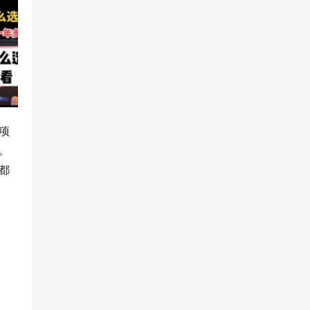
项
。
都