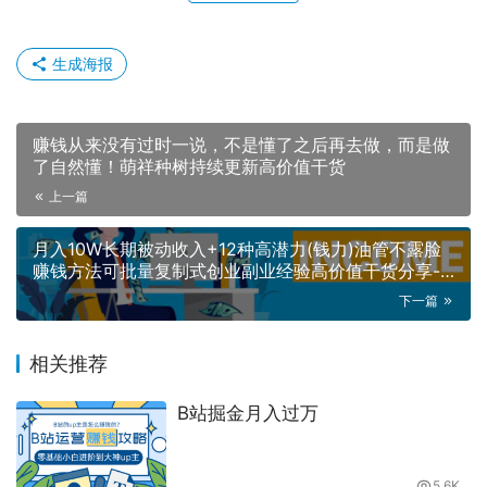
生成海报
赚钱从来没有过时一说，不是懂了之后再去做，而是做
了自然懂！萌祥种树持续更新高价值干货
上一篇
月入10W长期被动收入+12种高潜力(钱力)油管不露脸
赚钱方法可批量复制式创业副业经验高价值干货分享-
萌祥种树创作持续更新
下一篇
相关推荐
B站掘金月入过万
5.6K