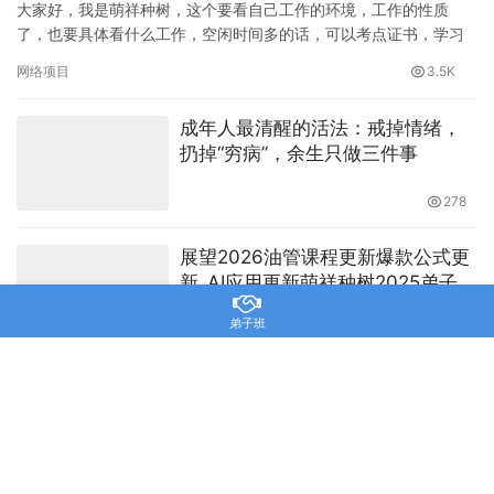
大家好，我是萌祥种树，这个要看自己工作的环境，工作的性质
了，也要具体看什么工作，空闲时间多的话，可以考点证书，学习
一门手艺，或者网上找兼职，猪八戒兼职网，网上兼职网站有很
网络项目
3.5K
多，找兼职…
成年人最清醒的活法：戒掉情绪，
扔掉“穷病”，余生只做三件事
278
展望2026油管课程更新爆款公式更
新_AI应用更新萌祥种树2025弟子课
程第二期持续更新！
弟子班
820
(搏击2025)爆款公式补充2.0+AI技
术使用2.0_萌祥种树2024第二期弟
子课程持续更新，与时俱进，重磅
出击，彻底揭开爆款赚钱秘密
2.3K