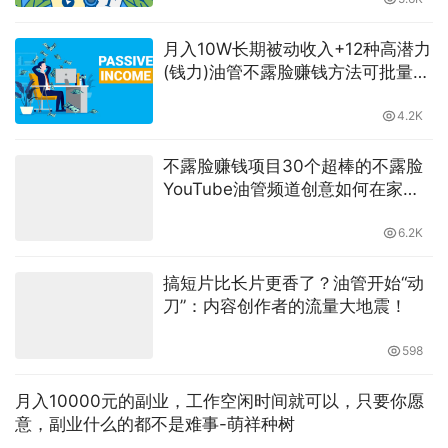
月入10W长期被动收入+12种高潜力
(钱力)油管不露脸赚钱方法可批量复
制式创业副业经验高价值干货分享-
萌祥种树创作持续更新
4.2K
不露脸赚钱项目30个超棒的不露脸
YouTube油管频道创意如何在家工
作创业财富自由-萌祥种树Blog创作
6.2K
搞短片比长片更香了？油管开始“动
刀”：内容创作者的流量大地震！
598
月入10000元的副业，工作空闲时间就可以，只要你愿
意，副业什么的都不是难事-萌祥种树