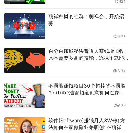
424
萌祥种树的社群：萌祥会，开始招
募
6.0K
百分百赚钱秘诀普通人赚钱增加收
入不需要多高的技能，靠概率就能
必胜，如何在家做副业兼职-萌祥种
树原创持续更新
3.3K
不露脸赚钱项目30个超棒的不露脸
YouTube油管频道创意如何在家工
作创业财富自由-萌祥种树Blog创作
6.2K
软件(Software)赚钱月入3W+好方
法如何在家做副业兼职创业-萌祥种