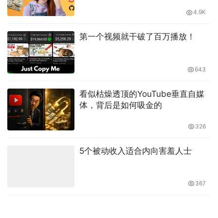
树原创持续更新
4.9K
第一个视频就干破了百万播放！
643
看似枯燥透顶的YouTube垂直自媒
体，背后是如何吸金的
326
5个被动收入适合内向害羞人士
367