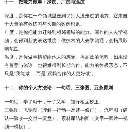
十一、
把能力做厚：深度、广度与温度
深度，是你在一个领域里走到了别人没走过的地方。它来自
于大量的有效练习与长期的案例积累。
广度，是你把能力迁移到相邻领域的能力。写作的人去学视
频，会得到新的表达维度；做技术的人去学沟通，会拓展影
响范围。
温度，是你做事情留给他人的感受。再高效的流程，如果没
有善意与体谅，也很难得到长期合作。能力的终极形态，不
只是“我能做”，而是“跟我合作的人更好做”。
十二、
你的个人方法论：一句话、三张图、五条原则
一句话：学了就干，干了又学，知行相互校正。
三张图：飞轮图（理解—行动—反馈—修正）、流程图（确
认—验收—交付—复盘）、素材库结构图（文字—图片—视
频—模板）。