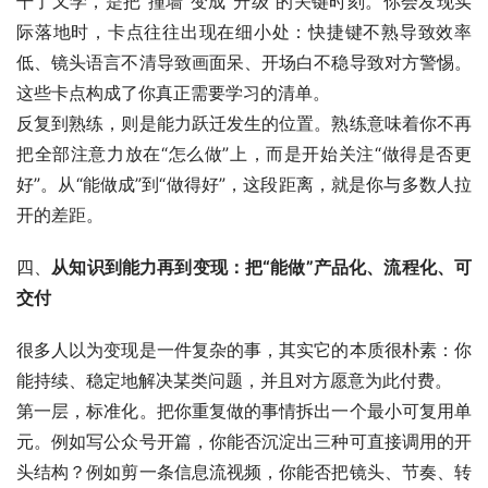
干了又学，是把“撞墙”变成“升级”的关键时刻。你会发现实
际落地时，卡点往往出现在细小处：快捷键不熟导致效率
低、镜头语言不清导致画面呆、开场白不稳导致对方警惕。
这些卡点构成了你真正需要学习的清单。
反复到熟练，则是能力跃迁发生的位置。熟练意味着你不再
把全部注意力放在“怎么做”上，而是开始关注“做得是否更
好”。从“能做成”到“做得好”，这段距离，就是你与多数人拉
开的差距。
四、
从知识到能力再到变现：把“能做”产品化、流程化、可
交付
很多人以为变现是一件复杂的事，其实它的本质很朴素：你
能持续、稳定地解决某类问题，并且对方愿意为此付费。
第一层，标准化。把你重复做的事情拆出一个最小可复用单
元。例如写公众号开篇，你能否沉淀出三种可直接调用的开
头结构？例如剪一条信息流视频，你能否把镜头、节奏、转