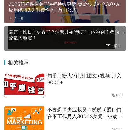
2025萌祥种树弟子课程持续更新_爆款公式补充3.0+AI
应用绝招3.0(颠覆性的+万能公式)
上一篇
搞短片比长片更香了？油管开始“动刀”：内容创作者的
流量大地震！
下一篇
相关推荐
知乎万粉大V计划(图文+视频)月入
8000+
6.1K
不要恐惧失业裁员！试试联盟行销
在家工作月入3000$美元，被动收
入倍增！-萌祥种树原创持续更新
5.1K