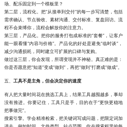
场、配乐固定到一个模板里？
第二层，流程化。把“从接单到交付”的每一步写清楚，包括
需求确认、节点验收、素材沟通、交付标准、复盘回访。流
程不会束缚你，流程会解放你的注意力。
第三层，产品化。把你的服务打包成标准的“套餐”，让客户
能一眼看懂“内容与价格”。产品化的好处是避免“临时谈”，
减少沟通损耗，同时建立可扩展的口碑与复购。
做过这三层，你会发现，所谓变现并不神秘。真正难的是：
你是否愿意把“知道”变成“做到”，再把“做到”打磨成“做成”。
五、
工具不是主角，但会决定你的速度
有人把大量时间花在挑选工具上，结果工具越囤越多，事却
没有推进。你要记住，工具只是手，目的在于“更快更稳地
把事做完”。
搜索引擎。学会精准检索，把关键词写成问题，把限定词加
进去，例如时间、文件类型、站点范围。你在搜索框里的每