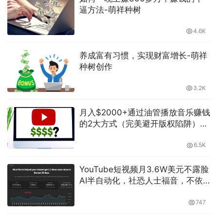
逼方法-萌祥种树
4.6K
养成富有习惯，实现财富增长-萌祥
种树创作
3.2K
月入$2000+通过油管播放音乐赚钱
的2大方式（完美避开版权陷阱）含
海量素材网络创业副业兼职项目必
备
6.5K
YouTube短视频月3.6W美元不露脸
AI半自动化，社恐人士福音，不依
赖口才
747