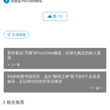
个人品牌IP
虚拟形象频道
高收益YouTube领域
赞
(1)
生成海报
那些看似“无聊”的YouTube频道，比朝九晚五的收入更
高
上一篇
94岁精通16国语言：这位“翻译之神”留下的5个反直觉
秘诀，足以终结你的学英语痛苦
下一篇