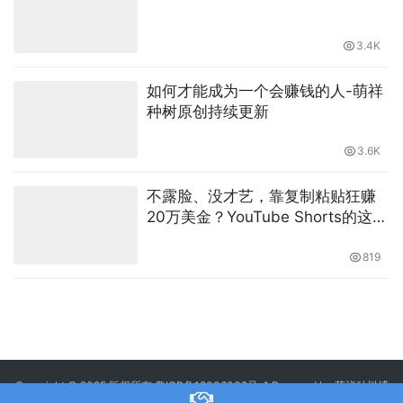
网络赚钱新手教程-萌祥种树博客
3.4K
如何才能成为一个会赚钱的人-萌祥
种树原创持续更新
3.6K
不露脸、没才艺，靠复制粘贴狂赚
20万美金？YouTube Shorts的这点
“潜规则”，今天一次给你扒干净
819
Copyright © 2025 版权所有
粤ICP备18006002号-1
Powered by 萌祥种树博
客