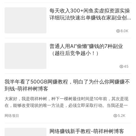
2.7K
每天收入300+闲鱼卖虚拟资源实操
详细玩法快速出单赚钱在家副业创
业-萌祥种树原创持续更新
8.0K
普通人用AI“偷懒”赚钱的7种副业
（越往后竞争越小！）
45
我半年看了500GB网赚教程，明白了为什么你网赚赚不
到钱-萌祥种树博客
大家好，我是萌祥种树，种下一棵树最佳时间是10年前，其次是现
在，能够改变现状的唯一方法是，必须立即采取行动。当我还是一
个网赚菜鸟的时候，我每天都在网上搜索各种网上赚钱的方法，网
网络项目
5.2K
赚项…