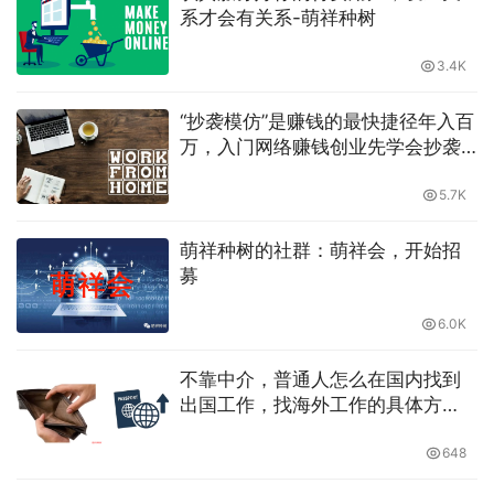
系才会有关系-萌祥种树
3.4K
“抄袭模仿”是赚钱的最快捷径年入百
万，入门网络赚钱创业先学会抄袭
复制粘贴-萌祥种树
5.7K
萌祥种树的社群：萌祥会，开始招
募
6.0K
不靠中介，普通人怎么在国内找到
出国工作，找海外工作的具体方
法，零门槛分享
648