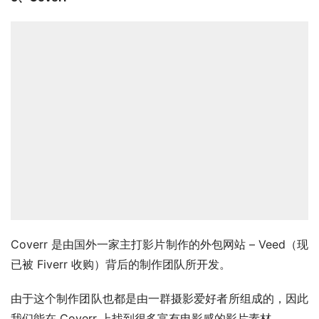
Coverr 是由国外一家主打影片制作的外包网站 – Veed（现
已被 Fiverr 收购）背后的制作团队所开发。
由于这个制作团队也都是由一群摄影爱好者所组成的，因此
我们能在 Coverr 上找到很多富有电影感的影片素材。
跟其他很多免费素材库一样，Coverr 看似也有跟一家高档
的素材平台 – Shutterstock 有合作关系，因为 Coverr 几
乎每一个页面都会穿插来自 Shutterstock 的高级影片素
材，且都是需要付费购买的。
此外，我发现 Coverr 很酷的一点就是它有额外提供了很多