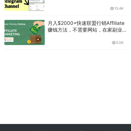
报群机器人自动产生收益如何在
Telegram上投放广告技巧如何用电
15.4K
报打造被动收入适合外贸业务跨境
电商-萌祥种树
月入$2000+快速联盟行销Affiliate
赚钱方法，不需要网站，在家副业
兼职-萌祥种树持续更新
5.0K