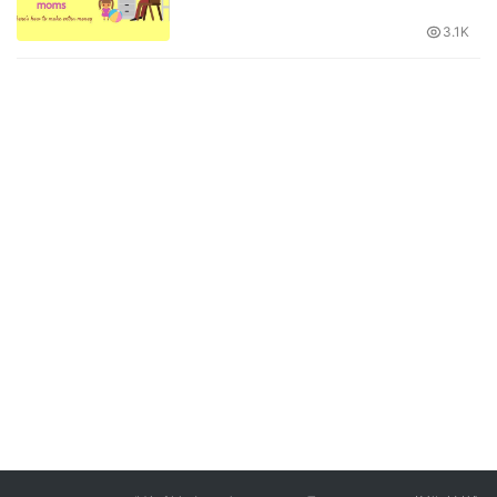
快速赚钱，快速副业增收，打破思
维魔咒-萌祥种树原创
3.1K