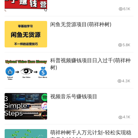
6.1K
闲鱼无货源项目(萌祥种树)
5.8K
科普视频赚钱项目日入过千(萌祥种
树)
4.3K
视频音乐号赚钱项目
4.1K
萌祥种树千人万元计划-轻松实现稳