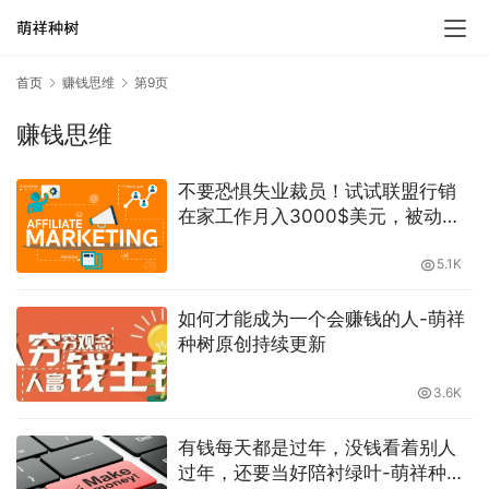
首页
赚钱思维
第9页
赚钱思维
不要恐惧失业裁员！试试联盟行销
在家工作月入3000$美元，被动收
入倍增！-萌祥种树原创持续更新
5.1K
如何才能成为一个会赚钱的人-萌祥
种树原创持续更新
3.6K
有钱每天都是过年，没钱看着别人
过年，还要当好陪衬绿叶-萌祥种树