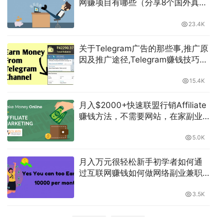
网赚项目有哪些（分享8个国外真实
赚钱网站）萌祥种树持续更新
23.4K
关于Telegram广告的那些事,推广原
因及推广途径,Telegram赚钱技巧电
报群机器人自动产生收益如何在
Telegram上投放广告技巧如何用电
15.4K
报打造被动收入适合外贸业务跨境
电商-萌祥种树
月入$2000+快速联盟行销Affiliate
赚钱方法，不需要网站，在家副业
兼职-萌祥种树持续更新
5.0K
月入万元很轻松新手初学者如何通
过互联网赚钱如何做网络副业兼职
如何打造被动收入-萌祥种树原创持
续更新
3.5K