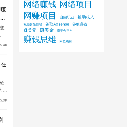
网络赚钱
网络项目
m赚
网赚项目
被动收入
广告
自由职业
谷歌Adsense
谷歌赚钱
视频音乐赚钱
种树
想
赚美金
赚美元
赚美金平台
赚钱思维
闲鱼项目
15.4K
，在
础
方
5.0K
副