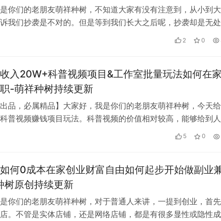
是你们的老朋友萌祥种树，不知道大家有没有注意到，从小到大
诉我们抄袭是不对的。但是等到我们长大之后呢，抄袭却是无处
了致富之捷径。其实，萌祥种树今天不…
2
0
收入20W+科普视频项目&工作室批量玩法如何在
职-萌祥种树持续更新
出品，必属精品】大家好，我是你们的老朋友萌祥种树，今天给
科普视频赚钱项目玩法。科普视频的价值相对较高，能够给到人
也是非常高！比如这个视频： 上面这…
5
0
如何0成本在家创业财富自由如何起步开始做副业
种树原创持续更新
是你们的老朋友萌祥种树，对于普通人来讲，一提到创业，首先
店。不管是实体店铺，还是网络店铺，都是有很多显性或隐性成