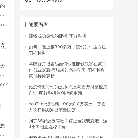
的
不
随便看看
4.0K
赚钱成功最快的捷径-萌祥种树
家创
如何一晚上赚300多万，赚钱的牛逼方法-
萌祥种树
年赚百万很容易如何快速赚钱致富在家工
大
作创业,紧跟有结果的高手学习-萌祥种树
知
原创持续更新
6.0K
比疫情更可怕的是,你总是与百万财富擦肩
而过-萌祥种树原创持续更新
YouTube短视频，90天8.8万美元，普通
兼
人这样用AI冲出流量囚笼！
到了35岁还没存款？停止自我安慰吧，这
想
4个习惯正在榨干你！
本
创业刚开始初期阶段从何入手-萌祥种树