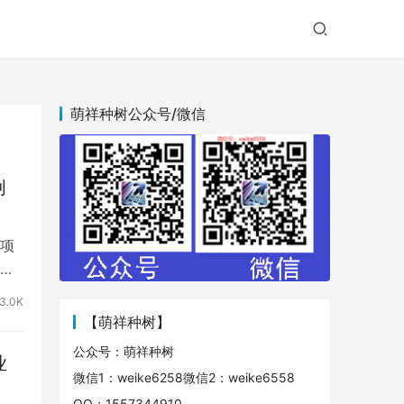
萌祥种树公众号/微信
创
项
不
3.0K
【萌祥种树】
公众号：萌祥种树
业
微信1：weike6258微信2：weike6558
QQ：1557344910