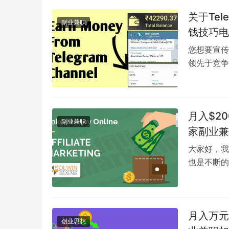
关于Tel
副业兼职
钱技巧电
技巧如何
您想要宣传
领先于竞争
Telegr
月入$20
副业兼职
家副业兼
大家好，我
也是不断的
法。可以快
月入万元
创业思想