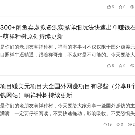
先说说实体店铺，首先得有场地，租金…
5
0
300+闲鱼卖虚拟资源实操详细玩法快速出单赚钱
-萌祥种树原创持续更新
是你们的老朋友萌祥种树，祥哥的本事可不仅仅限于国外赚美元
目照样牛逼精通，跟着祥哥走，不发财是不可能的。今天要给大
鱼虚拟资源变现玩法项目。 首先，赚…
8
0
项目赚美元项目大全国外网赚项目有哪些（分享8
钱网站）萌祥种树持续更新
是你们的老朋友萌祥种树，今天要给大家分享一些国外赚钱的主
满满，一定要仔细阅读，不要快速拖动，影响吸收。不要恐惧失
联盟行销在家工作月入3000$美元…
19
0
2