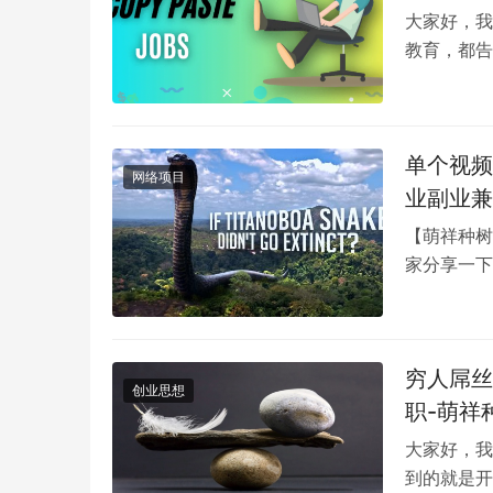
大家好，我
教育，都告
在，完全成
单个视频
网络项目
业副业兼
【萌祥种树
家分享一下
识，播放量
穷人屌丝
创业思想
职-萌祥
大家好，我
到的就是开