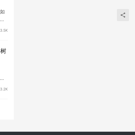
如
个
3.5K
种树
该
3.2K