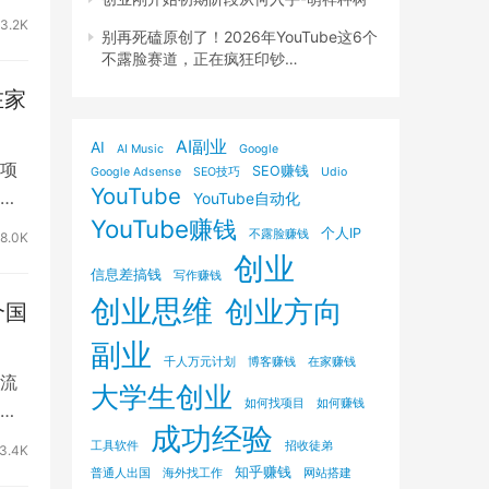
3.2K
别再死磕原创了！2026年YouTube这6个
不露脸赛道，正在疯狂印钞…
在家
AI副业
AI
AI Music
Google
项
SEO赚钱
Google Adsense
SEO技巧
Udio
YouTube
家
YouTube自动化
YouTube赚钱
个人IP
不露脸赚钱
8.0K
创业
信息差搞钱
写作赚钱
创业思维
创业方向
个国
副业
千人万元计划
博客赚钱
在家赚钱
流
大学生创业
如何找项目
如何赚钱
业
成功经验
工具软件
招收徒弟
3.4K
知乎赚钱
普通人出国
海外找工作
网站搭建