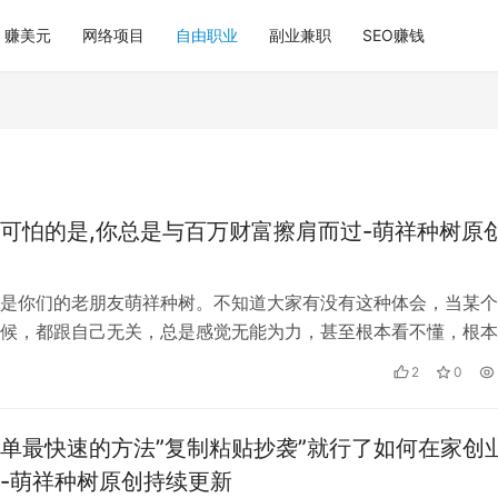
赚美元
网络项目
自由职业
副业兼职
SEO赚钱
可怕的是,你总是与百万财富擦肩而过-萌祥种树原
是你们的老朋友萌祥种树。不知道大家有没有这种体会，当某个
候，都跟自己无关，总是感觉无能为力，甚至根本看不懂，根本
个机会。 老项目看不上，认为做的人…
2
0
单最快速的方法”复制粘贴抄袭”就行了如何在家创
-萌祥种树原创持续更新