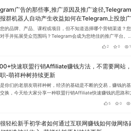
egram广告的那些事,推广原因及推广途径,Telegra
报群机器人自动产生收益如何在Telegram上投放
用电报打造被动收入适合外贸业务跨境电商-萌祥
您的品牌、产品、课程或项目，但不知道选择哪个营销渠道？您
对手并拓展受众范围吗？Telegram会成为您绝佳的推广平台。
am电报不仅是全球最受欢迎的…
2
0
00+快速联盟行销Affiliate赚钱方法，不需要网站
职-萌祥种树持续更新
是你们的老朋友萌祥种树，经济的基础是不断的交易，赚钱的基
交换，今天给大家分享一种联盟行销Affiliate快速赚钱的思路和
速交易，产生利润，适合新…
5
0
很轻松新手初学者如何通过互联网赚钱如何做网络