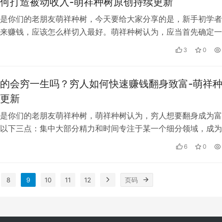
何打造被动收入-萌祥种树原创持续更新
是你们的老朋友萌祥种树，今天要给大家分享的是，新手初学者
来赚钱，应该怎么样切入最好。萌祥种树认为，应当首先确定一
能够换来钱的产品，这个产品可以是虚…
3
0
的会穷一生吗？穷人如何快速赚钱翻身致富-萌祥
更新
是你们的老朋友萌祥种树，萌祥种树认为，穷人想要翻身成为富
以下三点：集中大部分精力和时间专注于某一个细分领域，成为
，不断积累自己的数字资产。因为人的时…
6
0
8
9
10
11
12