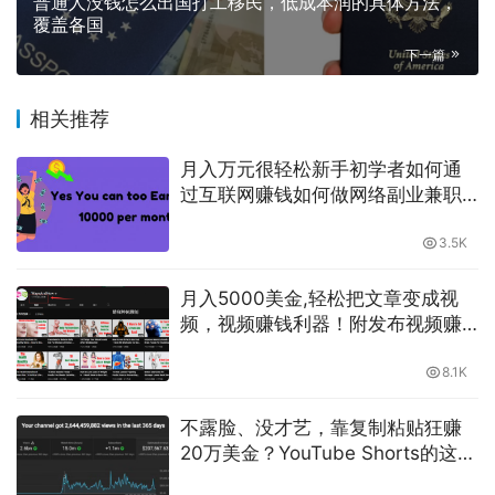
普通人没钱怎么出国打工移民，低成本润的具体方法，
覆盖各国
下一篇
相关推荐
月入万元很轻松新手初学者如何通
过互联网赚钱如何做网络副业兼职
如何打造被动收入-萌祥种树原创持
续更新
3.5K
月入5000美金,轻松把文章变成视
频，视频赚钱利器！附发布视频赚
钱的十大平台
8.1K
不露脸、没才艺，靠复制粘贴狂赚
20万美金？YouTube Shorts的这点
“潜规则”，今天一次给你扒干净