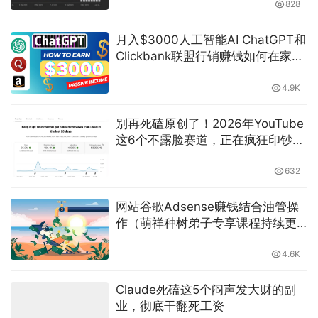
828
月入$3000人工智能AI ChatGPT和
Clickbank联盟行销赚钱如何在家做
副业兼职-萌祥种树创作
4.9K
别再死磕原创了！2026年YouTube
这6个不露脸赛道，正在疯狂印钞…
632
网站谷歌Adsense赚钱结合油管操
作（萌祥种树弟子专享课程持续更
新2023第二期）
4.6K
Claude死磕这5个闷声发大财的副
业，彻底干翻死工资