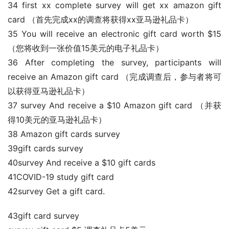
34 first xx complete survey will get xx amazon gift 
card （首先完成xx的调查将获得xx亚马逊礼品卡）
35 You will receive an electronic gift card worth $15 
（您将收到一张价值15美元的电子礼品卡）
36 After completing the survey, participants will 
receive an Amazon gift card （完成调查后，参与者将可
以获得亚马逊礼品卡）
37 survey And receive a $10 Amazon gift card （并获
得10美元的亚马逊礼品卡）
38 Amazon gift cards survey
39gift cards survey
40survey And receive a $10 gift cards
41COVID-19 study gift card
42survey Get a gift card.
43gift card survey