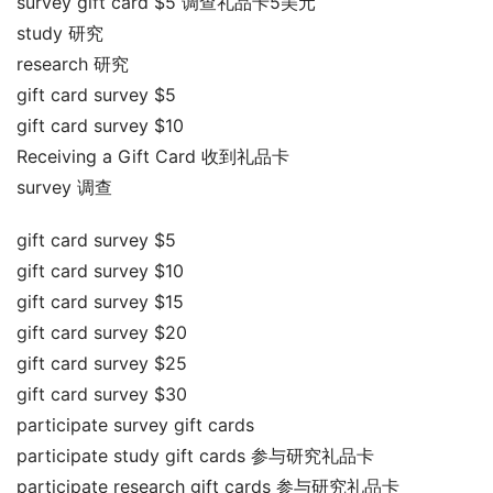
survey gift card $5 调查礼品卡5美元
study 研究
research 研究
gift card survey $5
gift card survey $10
Receiving a Gift Card 收到礼品卡
survey 调查
gift card survey $5
gift card survey $10
gift card survey $15
gift card survey $20
gift card survey $25
gift card survey $30
participate survey gift cards
participate study gift cards 参与研究礼品卡
participate research gift cards 参与研究礼品卡