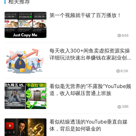
相关推荐
第一个视频就干破了百万播放！
646
每天收入300+闲鱼卖虚拟资源实操
详细玩法快速出单赚钱在家副业创
业-萌祥种树原创持续更新
8.0K
看似毫无营养的“不露脸”YouTube频
道，收入却碾压普通上班族
386
看似枯燥透顶的YouTube垂直自媒
体，背后是如何吸金的