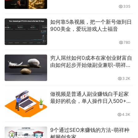
335
如何靠5条视频，把一个新号做到日
900美金，爱玩游戏人士福音
780
穷人屌丝如何0成本在家创业财富自
由如何起步开始做副业兼职-萌祥种
树原创持续更新
3.2K
做视频是普通人副业赚钱白手起家
最好的机会，单人操作日入500+，
仅需搬运复制粘贴-萌祥种树原创持
续更新
4.3K
9个通过SEO来赚钱的方法-萌祥种
树网创专家