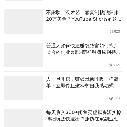
不露脸、没才艺，靠复制粘贴狂赚
20万美金？YouTube Shorts的这点
“潜规则”，今天一次给你扒干净
826
普通人如何快速赚钱致富如何找到
适合的副业兼职-萌祥种树原创持续
更新
3.6K
人一旦开窍，赚钱就像呼吸一样简
单：立即停止这3种“自我感动式”的
无效勤奋
323
每天收入300+闲鱼卖虚拟资源实操
详细玩法快速出单赚钱在家副业创
业-萌祥种树原创持续更新