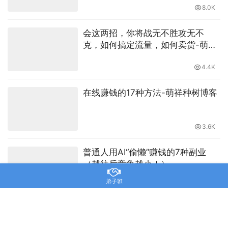
8.0K
会这两招，你将战无不胜攻无不
克，如何搞定流量，如何卖货-萌祥
种树原创持续更新
4.4K
在线赚钱的17种方法-萌祥种树博客
3.6K
普通人用AI“偷懒”赚钱的7种副业
（越往后竞争越小！）
弟子班
75
如何找到合适的项目来赚钱以及怎
么判断一个项目是否靠谱-萌祥种树