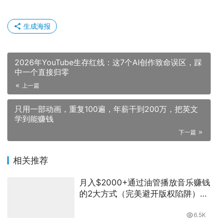
生成海报
2026年YouTube生存红线：这7个AI创作致命误区，踩
中一个直接归零
上一篇
只用一部动画，重复100遍，年薪干到200万，把英文
学到能赚钱
下一篇
相关推荐
月入$2000+通过油管播放音乐赚钱
的2大方式（完美避开版权陷阱）含
海量素材网络创业副业兼职项目必
备
6.5K