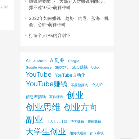
赚钱需要耐心，大部分人对赚钱的耐心，
撑不过10天-萌祥种树
2.9K
2022年如何赚钱，趋势：内卷、蓝海、机
会、必胜-萌祥种树
打造个人IP&内容创业
AI副业
AI
AI Music
Google
SEO赚钱
Google Adsense
SEO技巧
Udio
YouTube
YouTube自动化
YouTube赚钱
个人IP
不露脸赚钱
创业
信息差搞钱
写作赚钱
创业思维
创业方向
副业
千人万元计划
博客赚钱
在家赚钱
大学生创业
如何找项目
如何赚钱