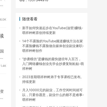
迷
随便看看
6.0K
新手如何快速起步在YouTube(油管)赚钱-
萌祥种树原创持续更新
续
14个不露脸的YouTube频道赚钱方法在家
不露脸赚钱不露脸做自媒体创业副业兼职-
萌祥种树创作
国
揭
“抄袭模仿”是赚钱的最快捷径年入百万，
入门网络赚钱创业先学会抄袭复制粘贴-萌
11.4K
祥种树
2023首期萌祥种树弟子专享课程已发布,
持续更新
月入10000元的副业，工作空闲时间就可
变
以，只要你愿意，副业什么的都不是难事-
天
萌祥种树