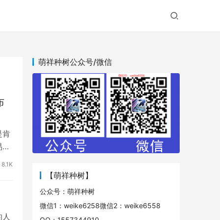
萌祥种树公众号/微信
布
是肯
易。
8.1K
【萌祥种树】
公众号：萌祥种树
微信1：weike6258微信2：weike6558
的人
QQ：1557344910