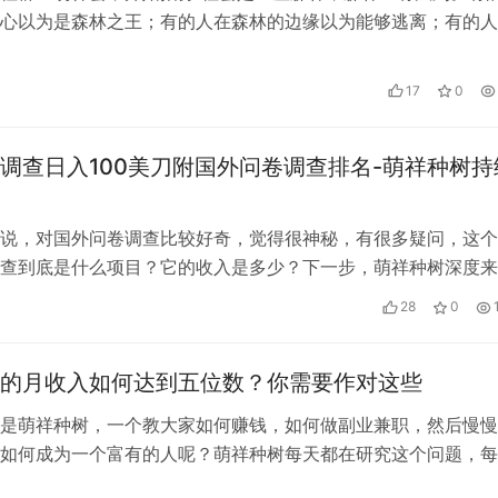
心以为是森林之王；有的人在森林的边缘以为能够逃离；有的人
；极少极少人能随意进出这座森林：…
17
0
调查日入100美刀附国外问卷调查排名-萌祥种树持
说，对国外问卷调查比较好奇，觉得很神秘，有很多疑问，这个
查到底是什么项目？它的收入是多少？下一步，萌祥种树深度来
！先回答一下大家比较感兴趣的话题。…
28
0
的月收入如何达到五位数？你需要作对这些
是萌祥种树，一个教大家如何赚钱，如何做副业兼职，然后慢慢
如何成为一个富有的人呢？萌祥种树每天都在研究这个问题，每
目，引流方案，工具软件等等，同时也…