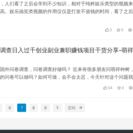
，人们看了之后会学到不少知识，相对于纯粹娱乐类型的视频来
高。娱乐搞笑类视频的作用仅仅是打发不值钱的时间，看了之后
。 科普类视频可以同时发布到多个平台…
2
0
调查日入过千创业副业兼职赚钱项目干货分享-萌
国外问卷调查，问卷调查好做吗？ 近来有很多朋友问萌祥种树
的问卷可以做吗？如何可做，会不会太迟，今天针对这个问题我
问卷调查已经存在了十多年，其本质…
24
0
6
7
8
9