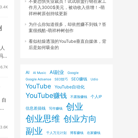
不要恐惧失业裁员！试试联盟行销在家工
作月入3000$美元，被动收入倍增！-萌
3.4K
祥种树原创持续更新
为什么你知道很多，却依然赚不到钱？答
创
案很残酷-萌祥种树创作
看似枯燥透顶的YouTube垂直自媒体，背
后是如何吸金的
人
吗？
6.7K
AI副业
AI
AI Music
Google
SEO赚钱
Google Adsense
SEO技巧
Udio
YouTube
YouTube自动化
树
YouTube赚钱
个人IP
不露脸赚钱
，自
创业
。
信息差搞钱
写作赚钱
创业思维
创业方向
3.6K
副业
千人万元计划
博客赚钱
在家赚钱