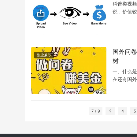
科普类视频
说，价值较
么也得不到
国外问卷
副业兼职
树
一、什么是
在还有国外
下，国外的
7 / 9
4
5