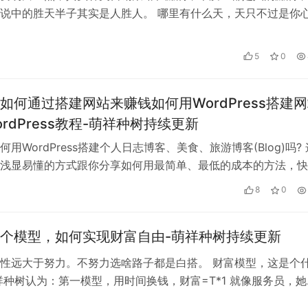
说中的胜天半子其实是人胜人。 哪里有什么天，天只不过是你
念罢了。 萌祥种树其实发了不少项…
5
0
如何通过搭建网站来赚钱如何用WordPress搭建
ordPress教程-萌祥种树持续更新
用WordPress搭建个人日志博客、美食、旅游博客(Blog)吗? 
浅显易懂的方式跟你分享如何用最简单、最低的成本的方法，快
出色的个人网站/博…
8
0
个模型，如何实现财富自由-萌祥种树持续更新
性远大于努力。不努力选啥路子都是白搭。 财富模型，这是个
祥种树认为：第一模型，用时间换钱，财富=T*1 就像服务员，她
是如此，替代性很强，只要是…