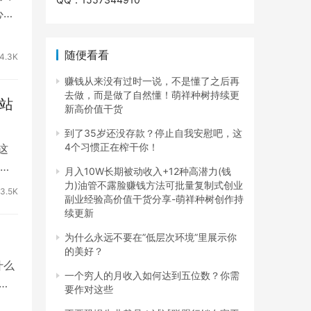
心中
随便看看
4.3K
赚钱从来没有过时一说，不是懂了之后再
去做，而是做了自然懂！萌祥种树持续更
网站
新高价值干货
到了35岁还没存款？停止自我安慰吧，这
4个习惯正在榨干你！
这
速
月入10W长期被动收入+12种高潜力(钱
力)油管不露脸赚钱方法可批量复制式创业
3.5K
副业经验高价值干货分享-萌祥种树创作持
续更新
为什么永远不要在”低层次环境”里展示你
的美好？
什么
一个穷人的月收入如何达到五位数？你需
的
要作对这些