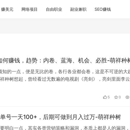
赚美元
网络项目
自由职业
副业兼职
SEO赚钱
年如何赚钱，趋势：内卷、蓝海、机会、必胜-萌祥种
可预知的一点，便是无比的卷，各行各业都会卷，这是不可逆的大
祥种树想起，曾经看过无数遍的电视剧《亮剑》，亮剑里面李云
样一句话：狭路相逢勇者胜。卷，不…
5
0
单号一天100+，后期可做到月入过万-萌祥种树
要明白一点，其实各类营销策略和漏洞，本质上都是人的漏洞，