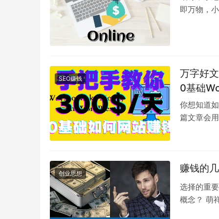
即万物，小
的那一点执
万字好文
SEO赚钱
0基础W
你想知道如何
篇文章会用
架设出一个
赚钱的几
创业思想
选择的重要
概念？ 萌
工作性质就