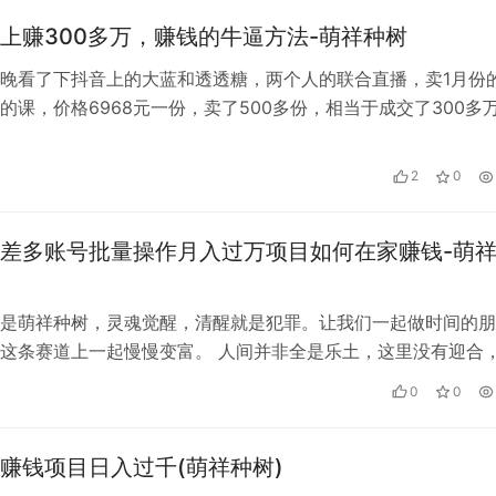
上赚300多万，赚钱的牛逼方法-萌祥种树
晚看了下抖音上的大蓝和透透糖，两个人的联合直播，卖1月份
的课，价格6968元一份，卖了500多份，相当于成交了300多
几点方法经验：1、大V…
2
0
差多账号批量操作月入过万项目如何在家赚钱-萌
是萌祥种树，灵魂觉醒，清醒就是犯罪。让我们一起做时间的朋
这条赛道上一起慢慢变富。 人间并非全是乐土，这里没有迎合
，来换自由的灵魂！ 这个时代，没有…
0
0
赚钱项目日入过千(萌祥种树)