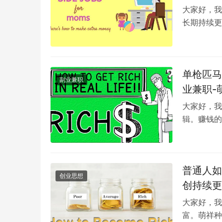
创
大家好，我
长期持续更
是。主业不
单枪匹马
副业兼职
业兼职-
大家好，我
辑。赚钱的
又不可能去
普通人如
创业思想
创持续更
大家好，我
富。萌祥种