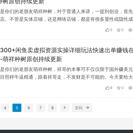
种树原创持续更新
是你们的老朋友萌祥种树，对于普通人来讲，一提到创业，首先
店。不管是实体店铺，还是网络店铺，都是有很多显性或隐性成
先说说实体店铺，首先得有场地，租金…
5
0
300+闲鱼卖虚拟资源实操详细玩法快速出单赚钱
-萌祥种树原创持续更新
是你们的老朋友萌祥种树，祥哥的本事可不仅仅限于国外赚美元
目照样牛逼精通，跟着祥哥走，不发财是不可能的。今天要给大
鱼虚拟资源变现玩法项目。 首先，赚…
8
0
4
5
6
7
8