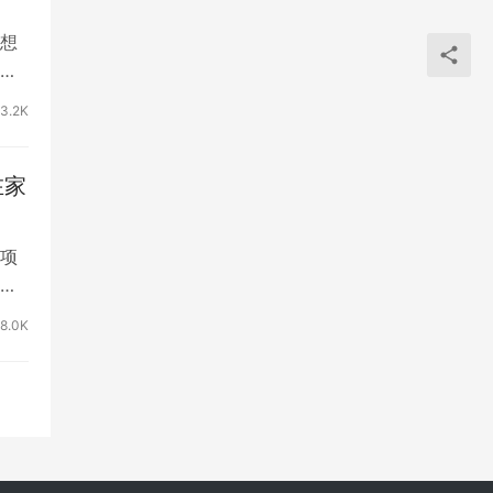
想
本
3.2K
在家
项
家
8.0K