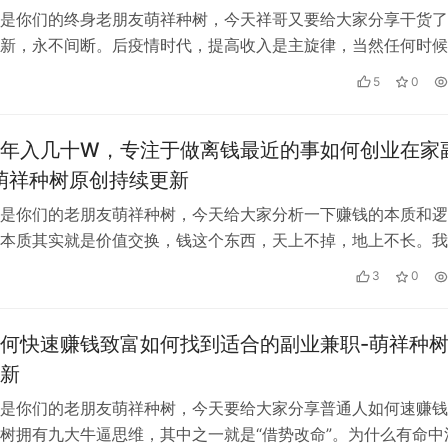
是你们的终身老朋友萌祥种树，今天祥哥又要给大家分享干货了
新，永不间断。后疫情时代，提高收入是主旋律，当然任何时候
给力的情况下，就需要副业来增收，今…
5
0
年入几十W，专注于做离钱最近的事如何创业在家
萌祥种树原创持续更新
是你们的老朋友萌祥种树，今天给大家分析一下赚钱的本质和逻
本质其实就是价值交换，钱这个东西，天上不掉，地上不长。我
抢，只能从别人兜里面换来。但是我们用…
3
0
何快速赚钱致富如何找到适合的副业兼职-萌祥种
新
是你们的老朋友萌祥种树，今天要给大家分享普通人如何速赚钱
树拥有九大牛逼思维，其中之一就是“借势改命”。为什么有命中