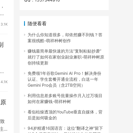
，
都
随便看看
3.1K
为什么你知道很多，却依然赚不到钱？答
案很残酷-萌祥种树创作
副
赚钱最简单最快速的方法”复制粘贴抄袭”
就行了如何在家创业副业兼职-萌祥种树原
创持续更新
们
免费领1年谷歌Gemini AI Pro！解决身份
认证、学生套餐开通全流程，白送一年
4.1K
Gemini Pro会员（含2TB空间）
利用信息差多账号批量操作月入过万项目
树原
如何在家赚钱-萌祥种树
看似枯燥透顶的YouTube垂直自媒体，背
后是如何吸金的
致
94岁精通16国语言：这位“翻译之神”留下
注