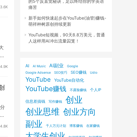
的5个反直觉秘诀，足以终结你的学英语
痛苦
3.6K
新手如何快速起步在YouTube(油管)赚钱-
萌祥种树原创持续更新
YouTube短视频，90天8.8万美元，普通
人这样用AI冲出流量囚笼！
大
一
AI副业
AI
4.9K
AI Music
Google
SEO赚钱
Google Adsense
SEO技巧
Udio
YouTube
YouTube自动化
创
YouTube赚钱
个人IP
不露脸赚钱
创业
信息差搞钱
写作赚钱
家分
创业思维
创业方向
副业
4.8K
千人万元计划
博客赚钱
在家赚钱
大学生创业