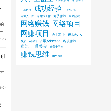
如何找项目
如何赚钱
成功经验
业
工具软件
招收徒弟
知乎赚钱
普通人出国
海外找工作
网站搭建
网络赚钱
网络项目
的
不
网赚项目
被动收入
自由职业
4.0K
谷歌Adsense
谷歌赚钱
视频音乐赚钱
赚美金
赚美元
赚美金平台
赚钱思维
家创
闲鱼项目
大
知
6.0K
兼