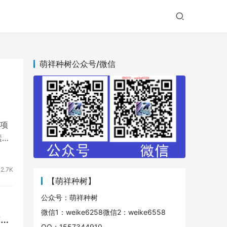
萌祥种树公众号/微信
）
项
素
2.7K
【萌祥种树】
公众号：萌祥种树
微信1：weike6258微信2：weike6558
树原
QQ：1557344910