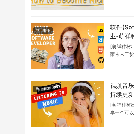
定一说，那
软件(S
副业兼职
业-萌祥
[萌祥种树
家带来干货
款产品，不
视频音乐
副业兼职
持续更新
[萌祥种树
享一个可以
乐、听歌曲