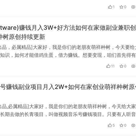
是因为据祥哥观察，社会上混得较好…
1
0
oftware)赚钱月入3W+好方法如何在家做副业兼职创
种树原创持续更新
出品，必属精品]大家好，我是你们的老朋友萌祥种树，今天要给
知识，如何才能借鸡生蛋，借力赚钱。想要变现，咱们首先得有
管是实体产品，还是虚拟产品。如果…
11
0
号赚钱副业项目月入2W+如何在家创业萌祥种树原
出品,必属精品]大家好，我是你们的老朋友萌祥种树，今天给大
长期去做的长青项目，叫做视频音乐号赚钱项目。只要有人听音
，有人唱歌，此项目就会一直存在，…
5
0