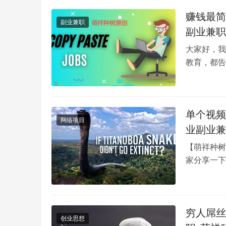
赚钱最简
副业兼职
副业兼职
大家好，我
教育，都告
在，完全成
单个视频
网络项目
业副业兼
【萌祥种树
家分享一下
识，播放量
穷人屌丝
创业思想