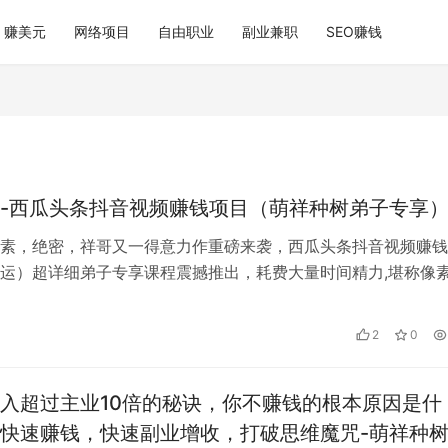
赚美元
网络项目
自由职业
副业兼职
SEO赚钱
-西瓜头条抖音视频赚钱项目（萌祥种树弟子专享
素，绝密，祥哥又一得意力作重磅来袭，西瓜头条抖音视频赚钱
运）超详细弟子专享课程震撼推出，耗费大量时间精力,堪称像
几个G。还有更多的实用核心技能课程…
2
0
入超过主业10倍的秘诀，你不赚钱的根本原因是什
快速赚钱，快速副业增收，打破思维魔咒-萌祥种