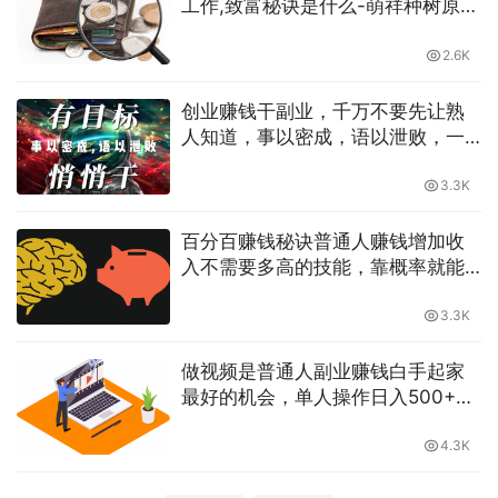
工作,致富秘诀是什么-萌祥种树原创
持续更新
2.6K
创业赚钱干副业，千万不要先让熟
人知道，事以密成，语以泄败，一
定要先远离熟人！那些和你不熟的
人才是你真正的贵人-萌祥种树原创
3.3K
持续更新
百分百赚钱秘诀普通人赚钱增加收
入不需要多高的技能，靠概率就能
必胜，如何在家做副业兼职-萌祥种
树原创持续更新
3.3K
做视频是普通人副业赚钱白手起家
最好的机会，单人操作日入500+，
仅需搬运复制粘贴-萌祥种树原创持
续更新
4.3K