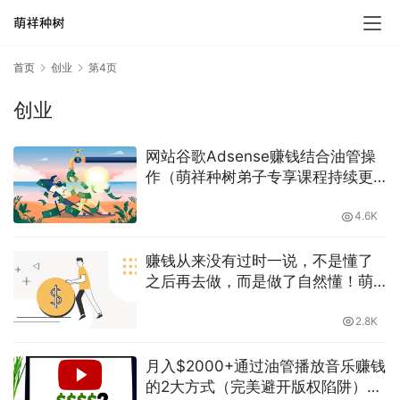
首页
创业
第4页
创业
网站谷歌Adsense赚钱结合油管操
作（萌祥种树弟子专享课程持续更
新2023第二期）
4.6K
赚钱从来没有过时一说，不是懂了
之后再去做，而是做了自然懂！萌
祥种树持续更新高价值干货
2.8K
月入$2000+通过油管播放音乐赚钱
的2大方式（完美避开版权陷阱）含