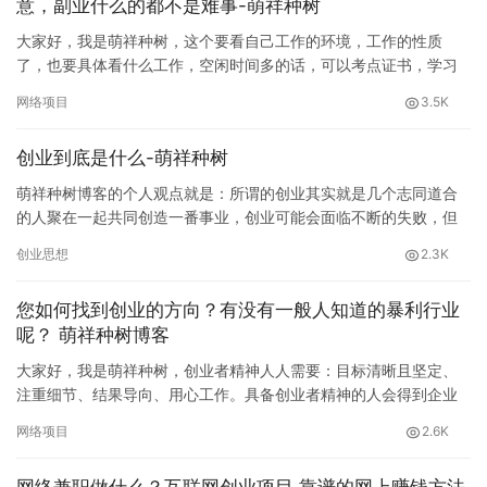
意，副业什么的都不是难事-萌祥种树
大家好，我是萌祥种树，这个要看自己工作的环境，工作的性质
了，也要具体看什么工作，空闲时间多的话，可以考点证书，学习
一门手艺，或者网上找兼职，猪八戒兼职网，网上兼职网站有很
网络项目
3.5K
多，找兼职…
创业到底是什么-萌祥种树
萌祥种树博客的个人观点就是：所谓的创业其实就是几个志同道合
的人聚在一起共同创造一番事业，创业可能会面临不断的失败，但
是这不要紧，你在创业过程中会看透一些人和一些事，也能从中学
创业思想
2.3K
到很多…
您如何找到创业的方向？有没有一般人知道的暴利行业
呢？ 萌祥种树博客
大家好，我是萌祥种树，创业者精神人人需要：目标清晰且坚定、
注重细节、结果导向、用心工作。具备创业者精神的人会得到企业
的重视，也会遇到很多意想不到的好运！我半年看了500GB网赚教
网络项目
2.6K
程…